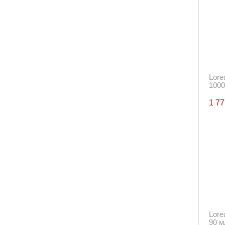
Lore
1000
1 7
Lore
90 м