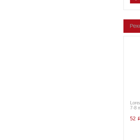
Рек
Lore
7-8 
52