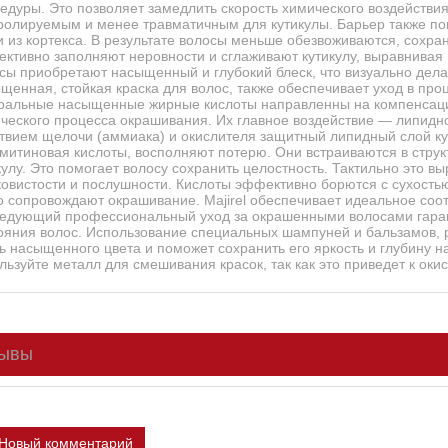
едуры. Это позволяет замедлить скорость химического воздействи
ролируемым и менее травматичным для кутикулы. Барьер также п
и из кортекса. В результате волосы меньше обезвоживаются, сохра
ктивно заполняют неровности и сглаживают кутикулу, выравнивая 
сы приобретают насыщенный и глубокий блеск, что визуально дела
щенная, стойкая краска для волос, также обеспечивает уход в процес
ральные насыщенные жирные кислоты направленны на компенсацию
ческого процесса окрашивания. Их главное воздействие — липидн
твием щелочи (аммиака) и окислителя защитный липидный слой ку
митиновая кислоты, восполняют потерю. Они встраиваются в струк
кулу. Это помогает волосу сохранить целостность. Тактильно это в
овистости и послушности. Кислоты эффективно борются с сухостью 
о сопровождают окрашивание. Majirel обеспечивает идеальное соот
едующий профессиональный уход за окрашенными волосами гаран
ояния волос. Использование специальных шампуней и бальзамов, 
ь насыщенного цвета и поможет сохранить его яркость и глубину н
льзуйте металл для смешивания красок, так как это приведет к ок
ывы
Новый комментарий