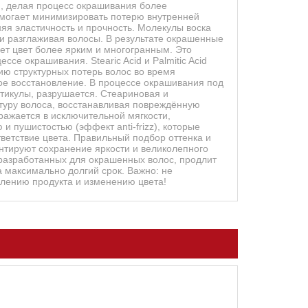
я, делая процесс окрашивания более
омогает минимизировать потерю внутренней
няя эластичность и прочность. Молекулы воска
и разглаживая волосы. В результате окрашенные
ет цвет более ярким и многогранным. Это
се окрашивания. Stearic Acid и Palmitic Acid
 структурных потерь волос во время
ое восстановление. В процессе окрашивания под
тикулы, разрушается. Стеариновая и
туру волоса, восстанавливая повреждённую
ыражается в исключительной мягкости,
и пушистостью (эффект anti-frizz), которые
ветствие цвета. Правильный подбор оттенка и
тируют сохранение яркости и великолепного
разработанных для окрашенных волос, продлит
а максимально долгий срок. Важно: не
ислению продукта и изменению цвета!