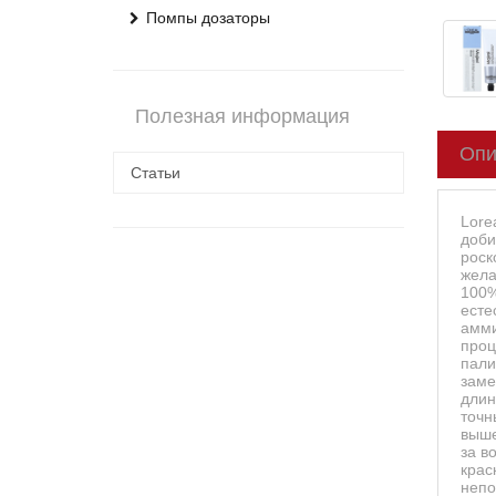
Помпы дозаторы
Полезная информация
Опи
Статьи
Lore
доби
роск
жела
100%
есте
амми
проц
пали
заме
длин
точн
выше
за в
крас
непо