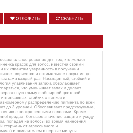
ОТЛОЖИТЬ
СРАВНИТЬ
фессиональное решение для тех, кто желает
инейка красок для волос, известна своими
 и их клиентам уверенность в получении
аничное творчество и оптимальное покрытие до
льтатами каждый раз. Насыщенный, стойкий и
ология улавливания запаха обволакивает
спаряться, что уменьшает запах и делает
иверсальную гамму с обширной цветовой
 интенсивных, стойких оттенков и
 равномерному распределению пигмента по всей
ет до 3 уровней. Обеспечивает предсказуемые,
равнению с неокрашенными волосами. Кроме
nnel придает большое значение защите и уходу
ом, попадая на волосы во время нанесения
й стержень от агрессивного и
ммиак) и окислителем в первые минуты