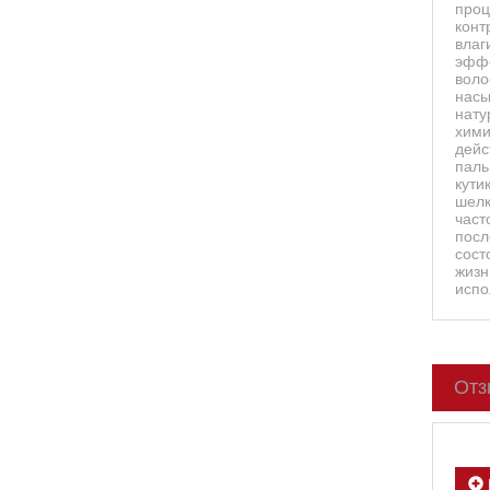
проц
конт
влаг
эффе
воло
насы
нату
хими
дейс
паль
кути
шелк
част
посл
сост
жизн
испо
Отз