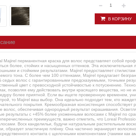
В КОРЗИНУ
сание
al Majirel перманентная краска для волос представляет собой про
ться более, стойких и насыщенных оттенков. Эта исключительная л
ошными и стойкими результатами. Majirel предоставляет стилистам
емого тона. С более чем 100 оттенками, Majirel предлагает безгр
 седых волос с гарантированными предсказуемыми, точными резу
ственный цвет с превосходной устойчивостью к потускнению. Техн
ак, позволяя ему действовать внутри красящего вещества, но не и
едуру более приятной. Если вы ищете проверенную временем, ун
трой, то Majirel ваш выбор. Она идеально подходит тем, кто жаждет
чательного покрытия. Кремообразная консистенция способствует
е волос, обеспечивая однородный результат окрашивания. Осветля
ые результаты с +45% более ухоженными волосами с Majirel по с
перечисленных преимуществ, важно отметить, что Loreal Professio
олосами. Воск канделильи, будучи натуральным растительным воск
ки, образует эластичную плёнку. Она частично экранирует волосяно
средственного контакта с щелочными компонентами (такими как а