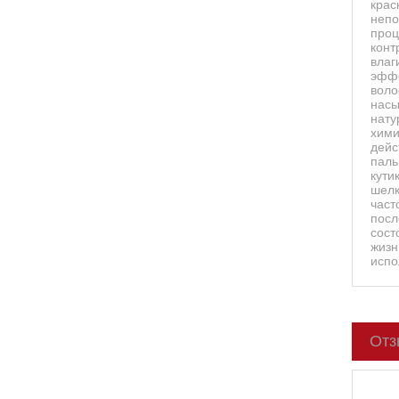
крас
непо
проц
конт
влаг
эффе
воло
насы
нату
хими
дейс
паль
кути
шелк
част
посл
сост
жизн
испо
Отз