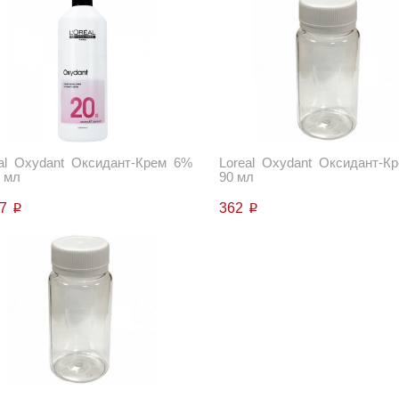
al Oxydant Оксидант-Крем 6%
Loreal Oxydant Оксидант-К
 мл
90 мл
77
362
p
p