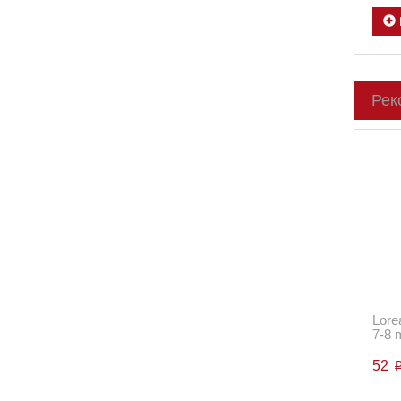
Рек
Lore
7-8 
52