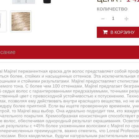
КОЛИЧЕСТВО
В КОРЗИНУ
сание
al Majirel перманентная краска для волос представляет собой про
ться более, стойких и насыщенных оттенков. Эта исключительная л
ошными и стойкими результатами. Majirel предоставляет стилистам
емого тона. С более чем 100 оттенками, Majirel предлагает безгр
 седых волос с гарантированными предсказуемыми, точными резу
ственный цвет с превосходной устойчивостью к потускнению. Техн
ак, позволяя ему действовать внутри красящего вещества, но не и
едуру более приятной. Если вы ищете проверенную временем, ун
трой, то Majirel ваш выбор. Она идеально подходит тем, кто жаждет
чательного покрытия. Кремообразная консистенция способствует
е волос, обеспечивая однородный результат окрашивания. Осветля
ые результаты с +45% более ухоженными волосами с Majirel по с
перечисленных преимуществ, важно отметить, что Loreal Professio
олосами. Воск канделильи, будучи натуральным растительным воск