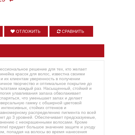
ОТЛОЖИТЬ
СРАВНИТЬ
фессиональное решение для тех, кто желает
инейка красок для волос, известна своими
 и их клиентам уверенность в получении
аничное творчество и оптимальное покрытие до
льтатами каждый раз. Насыщенный, стойкий и
ология улавливания запаха обволакивает
спаряться, что уменьшает запах и делает
иверсальную гамму с обширной цветовой
 интенсивных, стойких оттенков и
 равномерному распределению пигмента по всей
ет до 3 уровней. Обеспечивает предсказуемые,
равнению с неокрашенными волосами. Кроме
nnel придает большое значение защите и уходу
ом, попадая на волосы во время нанесения