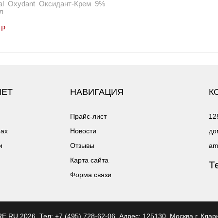
al Oxydant Оксидант-Крем 9%
л
p
НЕТ
НАВИГАЦИЯ
К
Прайс-лист
12
рах
Новости
до
и
Отзывы
am
Карта сайта
Т
Форма связи
ERE.RU
2026, Тел:
+7 (495) 728-62-06
,
Адрес:
125130, Москва г, Клар