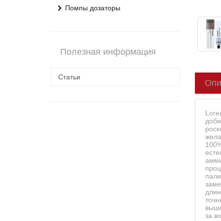
Помпы дозаторы
Полезная информация
Статьи
Опи
Lore
доби
роск
жела
100%
есте
амми
проц
пали
заме
длин
точн
выше
за в