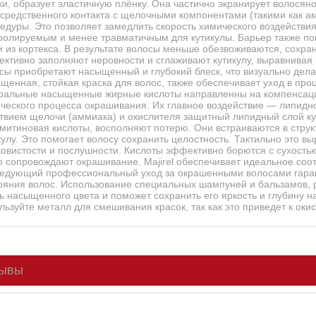
ки, образует эластичную плёнку. Она частично экранирует волосяно
средственного контакта с щелочными компонентами (такими как а
едуры. Это позволяет замедлить скорость химического воздействи
ролируемым и менее травматичным для кутикулы. Барьер также п
и из кортекса. В результате волосы меньше обезвоживаются, сохра
ктивно заполняют неровности и сглаживают кутикулу, выравнивая 
сы приобретают насыщенный и глубокий блеск, что визуально дела
щенная, стойкая краска для волос, также обеспечивает уход в процес
ральные насыщенные жирные кислоты направленны на компенсацию
ческого процесса окрашивания. Их главное воздействие — липидн
твием щелочи (аммиака) и окислителя защитный липидный слой ку
митиновая кислоты, восполняют потерю. Они встраиваются в струк
кулу. Это помогает волосу сохранить целостность. Тактильно это в
овистости и послушности. Кислоты эффективно борются с сухостью 
о сопровождают окрашивание. Majirel обеспечивает идеальное соот
едующий профессиональный уход за окрашенными волосами гаран
ояния волос. Использование специальных шампуней и бальзамов, 
ь насыщенного цвета и поможет сохранить его яркость и глубину н
льзуйте металл для смешивания красок, так как это приведет к ок
ывы