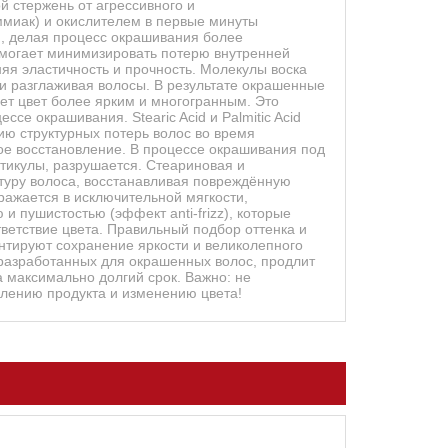
й стержень от агрессивного и
ммиак) и окислителем в первые минуты
я, делая процесс окрашивания более
омогает минимизировать потерю внутренней
няя эластичность и прочность. Молекулы воска
и разглаживая волосы. В результате окрашенные
ет цвет более ярким и многогранным. Это
се окрашивания. Stearic Acid и Palmitic Acid
 структурных потерь волос во время
ое восстановление. В процессе окрашивания под
тикулы, разрушается. Стеариновая и
туру волоса, восстанавливая повреждённую
ыражается в исключительной мягкости,
и пушистостью (эффект anti-frizz), которые
ветствие цвета. Правильный подбор оттенка и
тируют сохранение яркости и великолепного
разработанных для окрашенных волос, продлит
а максимально долгий срок. Важно: не
ислению продукта и изменению цвета!