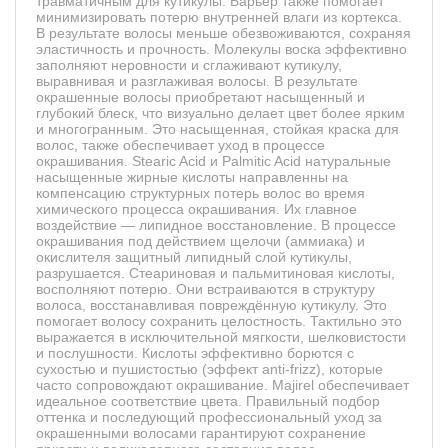
травматичным для кутикулы. Барьер также помогает
минимизировать потерю внутренней влаги из кортекса.
В результате волосы меньше обезвоживаются, сохраняя
эластичность и прочность. Молекулы воска эффективно
заполняют неровности и сглаживают кутикулу,
выравнивая и разглаживая волосы. В результате
окрашенные волосы приобретают насыщенный и
глубокий блеск, что визуально делает цвет более ярким
и многогранным. Это насыщенная, стойкая краска для
волос, также обеспечивает уход в процессе
окрашивания. Stearic Acid и Palmitic Acid натуральные
насыщенные жирные кислоты направленны на
компенсацию структурных потерь волос во время
химического процесса окрашивания. Их главное
воздействие — липидное восстановление. В процессе
окрашивания под действием щелочи (аммиака) и
окислителя защитный липидный слой кутикулы,
разрушается. Стеариновая и пальмитиновая кислоты,
восполняют потерю. Они встраиваются в структуру
волоса, восстанавливая повреждённую кутикулу. Это
помогает волосу сохранить целостность. Тактильно это
выражается в исключительной мягкости, шелковистости
и послушности. Кислоты эффективно борются с
сухостью и пушистостью (эффект anti-frizz), которые
часто сопровождают окрашивание. Majirel обеспечивает
идеальное соответствие цвета. Правильный подбор
оттенка и последующий профессиональный уход за
окрашенными волосами гарантируют сохранение