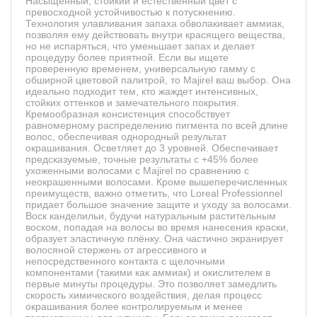
Насыщенный, стойкий и естественный цвет с
превосходной устойчивостью к потускнению.
Технология улавливания запаха обволакивает аммиак,
позволяя ему действовать внутри красящего вещества,
но не испаряться, что уменьшает запах и делает
процедуру более приятной. Если вы ищете
проверенную временем, универсальную гамму с
обширной цветовой палитрой, то Majirel ваш выбор. Она
идеально подходит тем, кто жаждет интенсивных,
стойких оттенков и замечательного покрытия.
Кремообразная консистенция способствует
равномерному распределению пигмента по всей длине
волос, обеспечивая однородный результат
окрашивания. Осветляет до 3 уровней. Обеспечивает
предсказуемые, точные результаты с +45% более
ухоженными волосами с Majirel по сравнению с
неокрашенными волосами. Кроме вышеперечисленных
преимуществ, важно отметить, что Loreal Professionnel
придает большое значение защите и уходу за волосами.
Воск канделильи, будучи натуральным растительным
воском, попадая на волосы во время нанесения краски,
образует эластичную плёнку. Она частично экранирует
волосяной стержень от агрессивного и
непосредственного контакта с щелочными
компонентами (такими как аммиак) и окислителем в
первые минуты процедуры. Это позволяет замедлить
скорость химического воздействия, делая процесс
окрашивания более контролируемым и менее