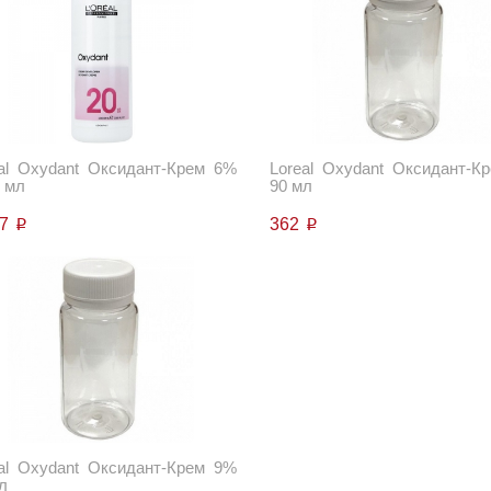
al Oxydant Оксидант-Крем 6%
Loreal Oxydant Оксидант-К
 мл
90 мл
77
362
p
p
al Oxydant Оксидант-Крем 9%
л