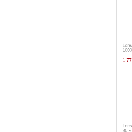
Lore
1000
1 7
Lore
90 м