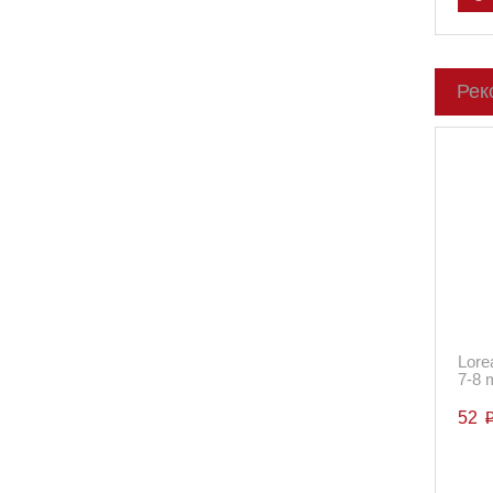
Рек
Lore
7-8 
52