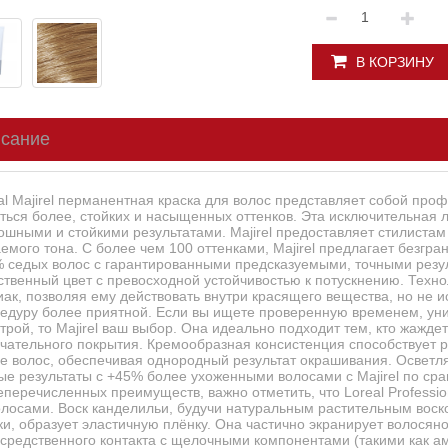
В КОРЗИНУ
сание
al Majirel перманентная краска для волос представляет собой про
ться более, стойких и насыщенных оттенков. Эта исключительная л
ошными и стойкими результатами. Majirel предоставляет стилистам
емого тона. С более чем 100 оттенками, Majirel предлагает безгр
 седых волос с гарантированными предсказуемыми, точными резу
ственный цвет с превосходной устойчивостью к потускнению. Техн
ак, позволяя ему действовать внутри красящего вещества, но не и
едуру более приятной. Если вы ищете проверенную временем, ун
трой, то Majirel ваш выбор. Она идеально подходит тем, кто жаждет
чательного покрытия. Кремообразная консистенция способствует
е волос, обеспечивая однородный результат окрашивания. Осветля
ые результаты с +45% более ухоженными волосами с Majirel по с
перечисленных преимуществ, важно отметить, что Loreal Professio
олосами. Воск канделильи, будучи натуральным растительным воск
ки, образует эластичную плёнку. Она частично экранирует волосяно
средственного контакта с щелочными компонентами (такими как а