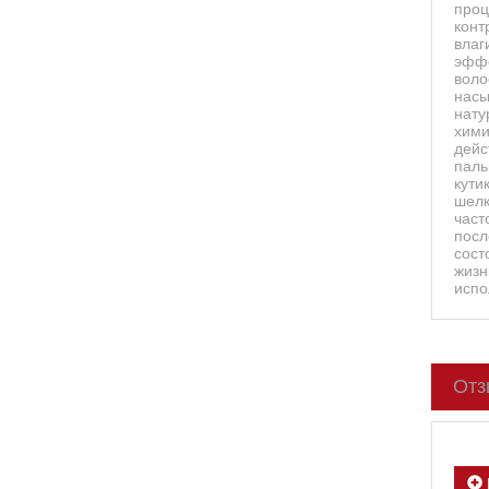
проц
конт
влаг
эффе
воло
насы
нату
хими
дейс
паль
кути
шелк
част
посл
сост
жизн
испо
Отз