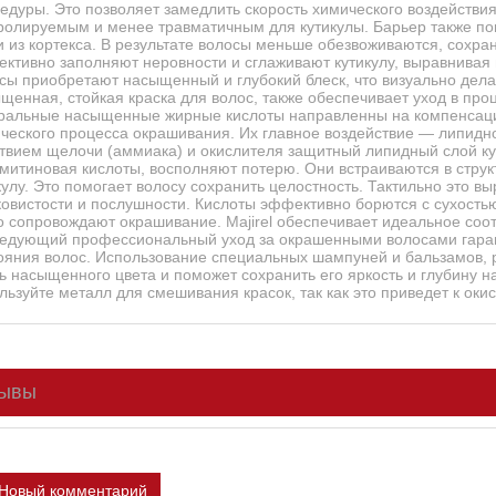
едуры. Это позволяет замедлить скорость химического воздействи
ролируемым и менее травматичным для кутикулы. Барьер также п
и из кортекса. В результате волосы меньше обезвоживаются, сохра
ктивно заполняют неровности и сглаживают кутикулу, выравнивая 
сы приобретают насыщенный и глубокий блеск, что визуально дела
щенная, стойкая краска для волос, также обеспечивает уход в процес
ральные насыщенные жирные кислоты направленны на компенсацию
ческого процесса окрашивания. Их главное воздействие — липидн
твием щелочи (аммиака) и окислителя защитный липидный слой ку
митиновая кислоты, восполняют потерю. Они встраиваются в струк
кулу. Это помогает волосу сохранить целостность. Тактильно это в
овистости и послушности. Кислоты эффективно борются с сухостью 
о сопровождают окрашивание. Majirel обеспечивает идеальное соот
едующий профессиональный уход за окрашенными волосами гаран
ояния волос. Использование специальных шампуней и бальзамов, 
ь насыщенного цвета и поможет сохранить его яркость и глубину н
льзуйте металл для смешивания красок, так как это приведет к ок
ывы
Новый комментарий