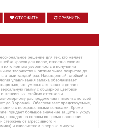
ОТЛОЖИТЬ
СРАВНИТЬ
фессиональное решение для тех, кто желает
инейка красок для волос, известна своими
 и их клиентам уверенность в получении
аничное творчество и оптимальное покрытие до
льтатами каждый раз. Насыщенный, стойкий и
ология улавливания запаха обволакивает
спаряться, что уменьшает запах и делает
иверсальную гамму с обширной цветовой
 интенсивных, стойких оттенков и
 равномерному распределению пигмента по всей
ет до 3 уровней. Обеспечивает предсказуемые,
равнению с неокрашенными волосами. Кроме
nnel придает большое значение защите и уходу
ом, попадая на волосы во время нанесения
й стержень от агрессивного и
ммиак) и окислителем в первые минуты