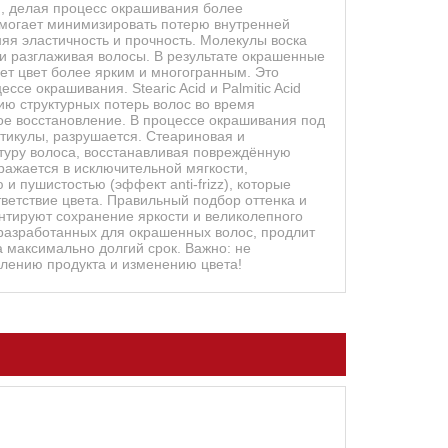
я, делая процесс окрашивания более
омогает минимизировать потерю внутренней
няя эластичность и прочность. Молекулы воска
и разглаживая волосы. В результате окрашенные
ет цвет более ярким и многогранным. Это
се окрашивания. Stearic Acid и Palmitic Acid
 структурных потерь волос во время
ое восстановление. В процессе окрашивания под
тикулы, разрушается. Стеариновая и
туру волоса, восстанавливая повреждённую
ыражается в исключительной мягкости,
и пушистостью (эффект anti-frizz), которые
ветствие цвета. Правильный подбор оттенка и
тируют сохранение яркости и великолепного
разработанных для окрашенных волос, продлит
а максимально долгий срок. Важно: не
ислению продукта и изменению цвета!