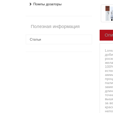
Помпы дозаторы
Полезная информация
Опи
Статьи
Lore
доби
роск
жела
100%
есте
амми
проц
пали
заме
длин
точн
выше
за в
крас
непо