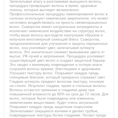
Запечатывая влагу и разглаживая вьющиеся волосы,
процедура превращает волосы в яркие, здоровые
локоны, которые выглядят великолепно.
Профессиональные процедуры ламинирования волос в
салонах используют химические закрепители, что может
негативно воздействовать на яркость свежеокрашенных
волос. Сыворотка имеет натуральные ингредиенты и
исключает химическое воздействие на структуру волос,
чтобы ваши волосы выглядели наилучшим образом и
излучали многомерный сияющий блеск. Сыворотка,
предназначенная для улучшения и защиты окрашенных
волос, она усиливает цвет, запечатывая кутикулу
волоса. Это значительно снижает вымывание цвета от
мытья, УФ-лучей и загрязнения. Процедура усиливает
существующий цвет волос и создает защитный барьер.
Это сводит к минимуму повреждения и потерю влаги,
сохраняя волосы яркими, блестящими и здоровыми.
Улучшает текстуру волос. Покрывает каждую прядь
глянцевым блеском, который прекрасно отражает свет.
Гладкие кутикулы придают волосам текстуру, похожую
на стекло. Результат гладкие, яркие и стильные волосы.
Волосы остаются прямыми и гладкими даже при
повышенной влажности до 80% на срок до 72 часов. Для
волос, которые были повреждены или изменены
химическими веществами, будет очень актуальной.
Покрывает каждую прядь защитным покрытием.
Запечатывает секущиеся кончики и делает грубые,
поврежденные текстуры более гладкими. Питает пряди