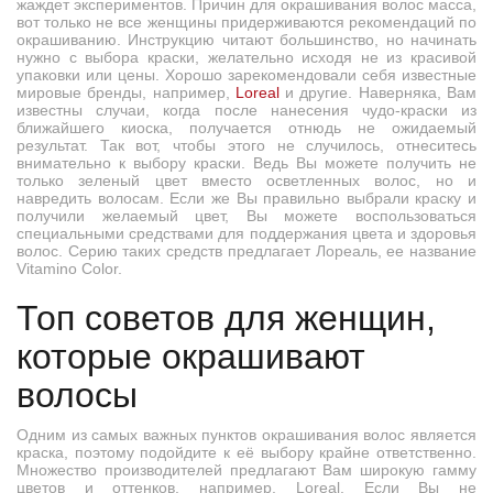
жаждет экспериментов. Причин для окрашивания волос масса,
вот только не все женщины придерживаются рекомендаций по
окрашиванию. Инструкцию читают большинство, но начинать
нужно с выбора краски, желательно исходя не из красивой
упаковки или цены. Хорошо зарекомендовали себя известные
мировые бренды, например,
Loreal
и другие. Наверняка, Вам
известны случаи, когда после нанесения чудо-краски из
ближайшего киоска, получается отнюдь не ожидаемый
результат. Так вот, чтобы этого не случилось, отнеситесь
внимательно к выбору краски. Ведь Вы можете получить не
только зеленый цвет вместо осветленных волос, но и
навредить волосам. Если же Вы правильно выбрали краску и
получили желаемый цвет, Вы можете воспользоваться
специальными средствами для поддержания цвета и здоровья
волос. Серию таких средств предлагает Лореаль, ее название
Vitamino Color.
Топ советов для женщин,
которые окрашивают
волосы
Одним из самых важных пунктов окрашивания волос является
краска, поэтому подойдите к её выбору крайне ответственно.
Множество производителей предлагают Вам широкую гамму
цветов и оттенков, например, Loreal. Если Вы не