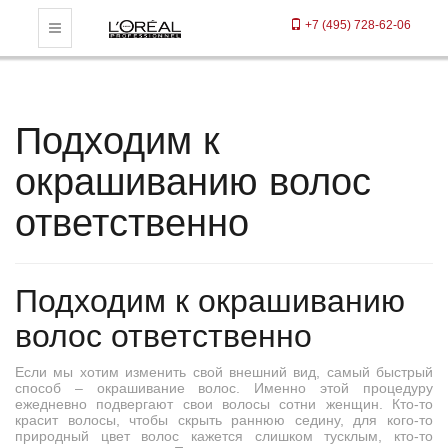
+7 (495) 728-62-06
Toggle Navigation
Подходим к
окрашиванию волос
ответственно
Подходим к окрашиванию
волос ответственно
Если мы хотим изменить свой внешний вид, самый быстрый
способ – окрашивание волос. Именно этой процедуру
ежедневно подвергают свои волосы сотни женщин. Кто-то
красит волосы, чтобы скрыть раннюю седину, для кого-то
природный цвет волос кажется слишком тусклым, кто-то