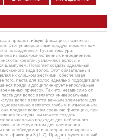
 паста придает гибкую фиксацию, позволяет
едов. Этот универсальный продукт поможет вам
х и повседневных. Густая текстура,
лена из высококачественных ингредиентов:
 кислота, креатин, увлажняют волосы и
тся шампунем. Помогает создать идеальный
изысканного вида волос. Этот обязательный
делая их слишком жесткими, обеспечивая
е того, паста для волос идеально подходит для
бившиеся пряди и дисциплинирует непослушные
овременных причесок. Так что, независимо от
, паста для волос является универсальным
Текстура волос является важным элементом для
й одновременно является грубым и изысканным.
ак она придает волосам среднюю фиксацию, при
вления текстуры, вы можете создать
которая идеально подходит для небрежного
я важным инструментом для достижения
и при необходимости повторно активировать
епень фиксации 3 (1-7). Придает мужественный