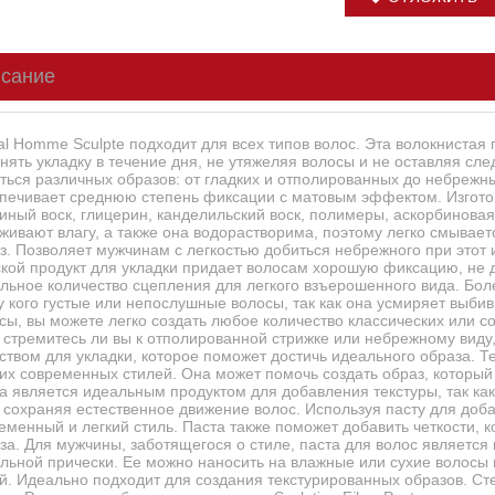
сание
al Homme Sculpte подходит для всех типов волос. Эта волокнистая
нять укладку в течение дня, не утяжеляя волосы и не оставляя сл
ться различных образов: от гладких и отполированных до небрежны
печивает среднюю степень фиксации с матовым эффектом. Изготов
иный воск, глицерин, канделильский воск, полимеры, аскорбиновая
живают влагу, а также она водорастворима, поэтому легко смывае
з. Позволяет мужчинам с легкостью добиться небрежного при этот 
кой продукт для укладки придает волосам хорошую фиксацию, не 
льное количество сцепления для легкого взъерошенного вида. Боле
 у кого густые или непослушные волосы, так как она усмиряет вы
сы, вы можете легко создать любое количество классических или с
, стремитесь ли вы к отполированной стрижке или небрежному виду
ством для укладки, которое поможет достичь идеального образа. 
их современных стилей. Она может помочь создать образ, которы
а является идеальным продуктом для добавления текстуры, так к
 сохраняя естественное движение волос. Используя пасту для доба
еменный и легкий стиль. Паста также поможет добавить четкости, 
за. Для мужчины, заботящегося о стиле, паста для волос являетс
льной прически. Ее можно наносить на влажные или сухие волосы 
й. Идеально подходит для создания текстурированных образов. Ст