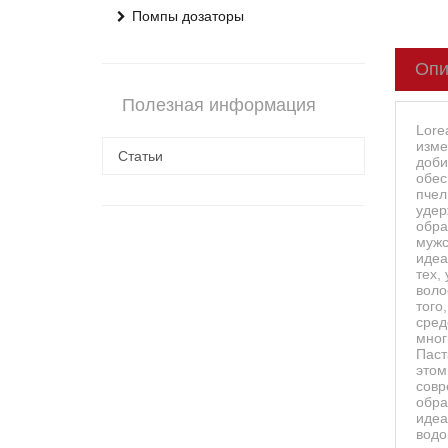
Помпы дозаторы
Опи
Полезная информация
Lore
изме
Статьи
доби
обес
пчел
удер
обра
мужс
идеа
тех,
воло
того
сред
мног
Паст
этом
совр
обра
идеа
водо