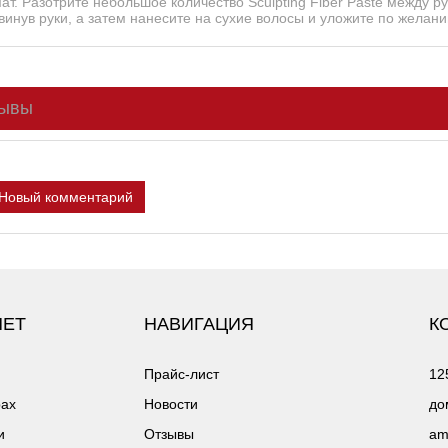
ат. Разотрите небольшое количество Sculpting Fiber Paste между р
винув руки, а затем нанесите на сухие волосы и уложите по желани
ывы
Новый комментарий
НЕТ
НАВИГАЦИЯ
К
Прайс-лист
12
рах
Новости
до
и
Отзывы
am