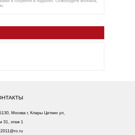
уками и согрейте в ладонях. Освободите волокна,
ю.
ОНТАКТЫ
5130, Москва г, Клары Цеткин ул,
м 31, этаж 1
2011@ro.ru