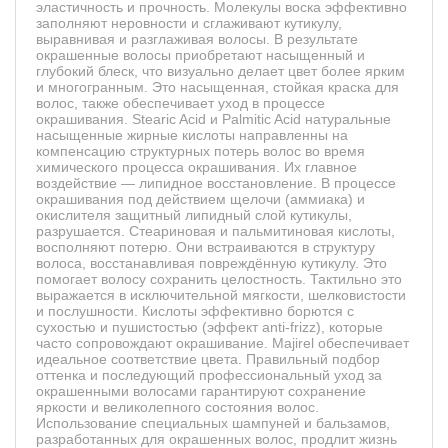
эластичность и прочность. Молекулы воска эффективно
заполняют неровности и сглаживают кутикулу,
выравнивая и разглаживая волосы. В результате
окрашенные волосы приобретают насыщенный и
глубокий блеск, что визуально делает цвет более ярким
и многогранным. Это насыщенная, стойкая краска для
волос, также обеспечивает уход в процессе
окрашивания. Stearic Acid и Palmitic Acid натуральные
насыщенные жирные кислоты направленны на
компенсацию структурных потерь волос во время
химического процесса окрашивания. Их главное
воздействие — липидное восстановление. В процессе
окрашивания под действием щелочи (аммиака) и
окислителя защитный липидный слой кутикулы,
разрушается. Стеариновая и пальмитиновая кислоты,
восполняют потерю. Они встраиваются в структуру
волоса, восстанавливая повреждённую кутикулу. Это
помогает волосу сохранить целостность. Тактильно это
выражается в исключительной мягкости, шелковистости
и послушности. Кислоты эффективно борются с
сухостью и пушистостью (эффект anti-frizz), которые
часто сопровождают окрашивание. Majirel обеспечивает
идеальное соответствие цвета. Правильный подбор
оттенка и последующий профессиональный уход за
окрашенными волосами гарантируют сохранение
яркости и великолепного состояния волос.
Использование специальных шампуней и бальзамов,
разработанных для окрашенных волос, продлит жизнь