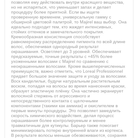
позволяя ему действовать внутри красящего вещества,
но не испаряться, что уменьшает запах и делает
процедуру более приятной. Если вы ищете
проверенную временем, универсальную гамму с
обширной цветовой палитрой, то Majirel ваш выбор. Она
идеально подходит тем, кто жаждет интенсивных,
стойких оттенков и замечательного покрытия.
Кремообразная консистенция способствует
равномерному распределению пигмента по всей длине
волос, обеспечивая однородный результат
окрашивания. Осветляет до 3 уровней. Обеспечивает
предсказуемые, точные результаты с +45% более
ухоженными волосами с Majirel по сравнению с
неокрашенными волосами. Кроме вышеперечисленных
преимуществ, важно отметить, что Loreal Professionnel
придает большое значение защите и уходу за волосами.
Воск канделильи, будучи натуральным растительным
воском, попадая на волосы во время нанесения краски,
образует эластичную плёнку. Она частично экранирует
волосяной стержень от агрессивного и
непосредственного контакта с щелочными
компонентами (такими как аммиак) и окислителем в
первые минуты процедуры. Это позволяет замедлить
скорость химического воздействия, делая процесс
окрашивания более контролируемым и менее
травматичным для кутикулы. Барьер также помогает
минимизировать потерю внутренней влаги из кортекса.
В результате волосы меньше обезвоживаются, сохраняя