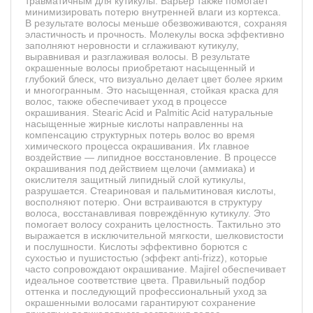
травматичным для кутикулы. Барьер также помогает
минимизировать потерю внутренней влаги из кортекса.
В результате волосы меньше обезвоживаются, сохраняя
эластичность и прочность. Молекулы воска эффективно
заполняют неровности и сглаживают кутикулу,
выравнивая и разглаживая волосы. В результате
окрашенные волосы приобретают насыщенный и
глубокий блеск, что визуально делает цвет более ярким
и многогранным. Это насыщенная, стойкая краска для
волос, также обеспечивает уход в процессе
окрашивания. Stearic Acid и Palmitic Acid натуральные
насыщенные жирные кислоты направленны на
компенсацию структурных потерь волос во время
химического процесса окрашивания. Их главное
воздействие — липидное восстановление. В процессе
окрашивания под действием щелочи (аммиака) и
окислителя защитный липидный слой кутикулы,
разрушается. Стеариновая и пальмитиновая кислоты,
восполняют потерю. Они встраиваются в структуру
волоса, восстанавливая повреждённую кутикулу. Это
помогает волосу сохранить целостность. Тактильно это
выражается в исключительной мягкости, шелковистости
и послушности. Кислоты эффективно борются с
сухостью и пушистостью (эффект anti-frizz), которые
часто сопровождают окрашивание. Majirel обеспечивает
идеальное соответствие цвета. Правильный подбор
оттенка и последующий профессиональный уход за
окрашенными волосами гарантируют сохранение