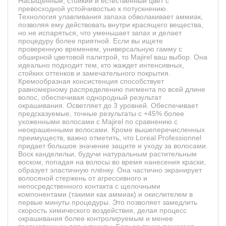
Насыщенный, стойкий и естественный цвет с
превосходной устойчивостью к потускнению.
Технология улавливания запаха обволакивает аммиак,
позволяя ему действовать внутри красящего вещества,
но не испаряться, что уменьшает запах и делает
процедуру более приятной. Если вы ищете
проверенную временем, универсальную гамму с
обширной цветовой палитрой, то Majirel ваш выбор. Она
идеально подходит тем, кто жаждет интенсивных,
стойких оттенков и замечательного покрытия.
Кремообразная консистенция способствует
равномерному распределению пигмента по всей длине
волос, обеспечивая однородный результат
окрашивания. Осветляет до 3 уровней. Обеспечивает
предсказуемые, точные результаты с +45% более
ухоженными волосами с Majirel по сравнению с
неокрашенными волосами. Кроме вышеперечисленных
преимуществ, важно отметить, что Loreal Professionnel
придает большое значение защите и уходу за волосами.
Воск канделильи, будучи натуральным растительным
воском, попадая на волосы во время нанесения краски,
образует эластичную плёнку. Она частично экранирует
волосяной стержень от агрессивного и
непосредственного контакта с щелочными
компонентами (такими как аммиак) и окислителем в
первые минуты процедуры. Это позволяет замедлить
скорость химического воздействия, делая процесс
окрашивания более контролируемым и менее