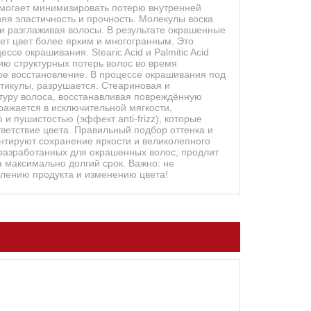
омогает минимизировать потерю внутренней
няя эластичность и прочность. Молекулы воска
и разглаживая волосы. В результате окрашенные
ет цвет более ярким и многогранным. Это
се окрашивания. Stearic Acid и Palmitic Acid
 структурных потерь волос во время
ое восстановление. В процессе окрашивания под
тикулы, разрушается. Стеариновая и
туру волоса, восстанавливая повреждённую
ыражается в исключительной мягкости,
и пушистостью (эффект anti-frizz), которые
ветствие цвета. Правильный подбор оттенка и
тируют сохранение яркости и великолепного
разработанных для окрашенных волос, продлит
а максимально долгий срок. Важно: не
ислению продукта и изменению цвета!