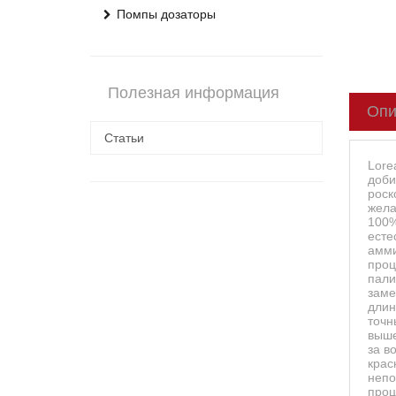
Помпы дозаторы
Полезная информация
Опи
Статьи
Lore
доби
роск
жела
100%
есте
амми
проц
пали
заме
длин
точн
выше
за в
крас
непо
проц