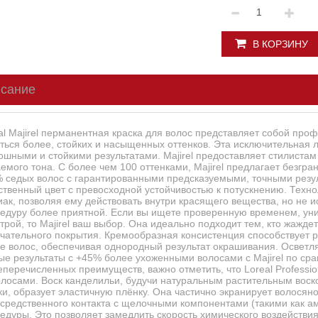
В КОРЗИНУ
сание
al Majirel перманентная краска для волос представляет собой про
ться более, стойких и насыщенных оттенков. Эта исключительная л
ошными и стойкими результатами. Majirel предоставляет стилистам
емого тона. С более чем 100 оттенками, Majirel предлагает безгр
 седых волос с гарантированными предсказуемыми, точными резу
ственный цвет с превосходной устойчивостью к потускнению. Техн
ак, позволяя ему действовать внутри красящего вещества, но не и
едуру более приятной. Если вы ищете проверенную временем, ун
трой, то Majirel ваш выбор. Она идеально подходит тем, кто жаждет
чательного покрытия. Кремообразная консистенция способствует
е волос, обеспечивая однородный результат окрашивания. Осветля
ые результаты с +45% более ухоженными волосами с Majirel по с
перечисленных преимуществ, важно отметить, что Loreal Professio
олосами. Воск канделильи, будучи натуральным растительным воск
ки, образует эластичную плёнку. Она частично экранирует волосяно
средственного контакта с щелочными компонентами (такими как а
едуры. Это позволяет замедлить скорость химического воздействи