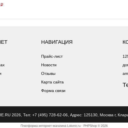
p
НЕТ
НАВИГАЦИЯ
К
Прайс-лист
12
рах
Новости
до
и
Отзывы
am
Карта сайта
Т
Форма связи
ERE.RU
2026, Тел:
+7 (495) 728-62-06
,
Адрес:
125130, Москва г, Клар
Платформа интернет-магазина
Lokere.ru - PHPShop © 2026