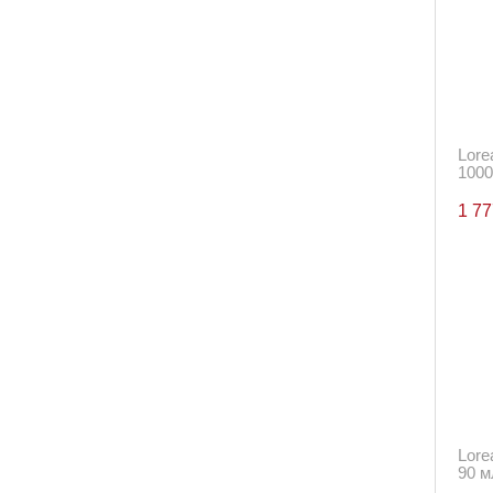
Lore
1000
1 7
Lore
90 м