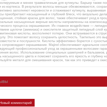
ролируемым и менее травматичным для кутикулы. Барьер также п
и из кортекса. В результате волосы меньше обезвоживаются, сохра
ктивно заполняют неровности и сглаживают кутикулу, выравнивая 
сы приобретают насыщенный и глубокий блеск, что визуально дела
щенная, стойкая краска для волос, также обеспечивает уход в процес
ральные насыщенные жирные кислоты направленны на компенсацию
ческого процесса окрашивания. Их главное воздействие — липидн
твием щелочи (аммиака) и окислителя защитный липидный слой ку
митиновая кислоты, восполняют потерю. Они встраиваются в струк
кулу. Это помогает волосу сохранить целостность. Тактильно это в
овистости и послушности. Кислоты эффективно борются с сухостью 
о сопровождают окрашивание. Majirel обеспечивает идеальное соот
едующий профессиональный уход за окрашенными волосами гаран
ояния волос. Использование специальных шампуней и бальзамов, 
ь насыщенного цвета и поможет сохранить его яркость и глубину н
льзуйте металл для смешивания красок, так как это приведет к ок
ывы
Новый комментарий