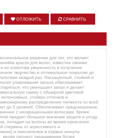
ОТЛОЖИТЬ
СРАВНИТЬ
фессиональное решение для тех, кто желает
инейка красок для волос, известна своими
 и их клиентам уверенность в получении
аничное творчество и оптимальное покрытие до
льтатами каждый раз. Насыщенный, стойкий и
ология улавливания запаха обволакивает
спаряться, что уменьшает запах и делает
иверсальную гамму с обширной цветовой
 интенсивных, стойких оттенков и
 равномерному распределению пигмента по всей
ет до 3 уровней. Обеспечивает предсказуемые,
равнению с неокрашенными волосами. Кроме
nnel придает большое значение защите и уходу
ом, попадая на волосы во время нанесения
й стержень от агрессивного и
ммиак) и окислителем в первые минуты
я, делая процесс окрашивания более