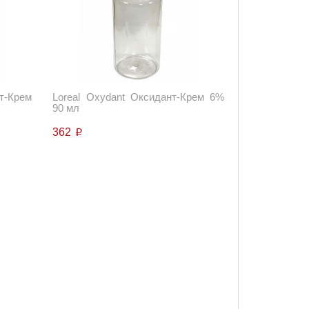
т-Крем
Loreal Oxydant Оксидант-Крем 6%
90 мл
362
p