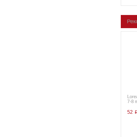
Рек
Lore
7-8 
52