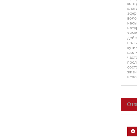
конт
влаг
эффе
воло
насы
нату
хими
дейс
паль
кути
шелк
част
посл
сост
жизн
испо
Отз